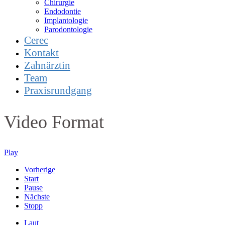
Chirurgie
Endodontie
Implantologie
Parodontologie
Cerec
Kontakt
Zahnärztin
Team
Praxisrundgang
Video Format
Play
Vorherige
Start
Pause
Nächste
Stopp
Laut