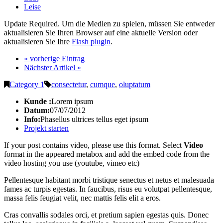
Leise
Update Required.
Um die Medien zu spielen, müssen Sie entweder
aktualisieren Sie Ihren Browser auf eine aktuelle Version oder
aktualisieren Sie Ihre
Flash plugin
.
« vorherige Eintrag
Nächster Artikel »
Category 1
consectetur
,
cumque
,
oluptatum
Kunde :
Lorem ipsum
Datum:
07/07/2012
Info:
Phasellus ultrices tellus eget ipsum
Projekt starten
If your post contains video, please use this format. Select
Video
format in the appeared metabox and add the embed code from the
video hosting you use (youtube, vimeo etc)
Pellentesque habitant morbi tristique senectus et netus et malesuada
fames ac turpis egestas. In faucibus, risus eu volutpat pellentesque,
massa felis feugiat velit, nec mattis felis elit a eros.
Cras convallis sodales orci, et pretium sapien egestas quis. Donec